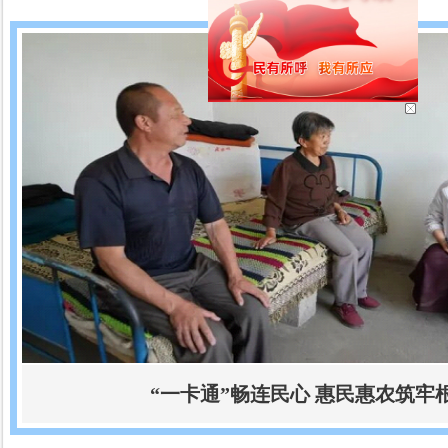
“一卡通”畅连民心 惠民惠农筑牢