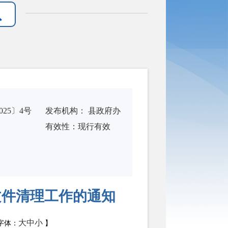
25〕4号
发布机构：
县政府办
有
效
性：
现行有效
文件清理工作的通知
大
中
小
字体：
】