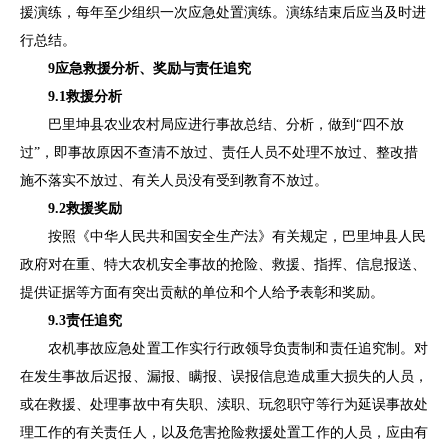
援演练，每年至少组织一次应急处置演练。演练结束后应当及时进
行总结。
9
应急救援分析、奖励与责任追究
9.1
救援分析
巴里坤县
农业农村局应进行事故总结、分析，做到
“四不放
过”，即事故原因不查清不放过、责任人员不处理不放过、整改措
施不落实不放过、有关人员没有受到教育不放过。
9.2
救援奖励
按照《中华人民共和国安全生产法》有关规定，
巴里坤县人民
政府
对在重、特大农机安全事故的抢险、救援、指挥、信息报送、
提供证据等方面有突出贡献的单位和个人给予表彰和奖励。
9.3
责任追究
农机事故应急处置工作实行行政领导负责制和责任追究制。对
在发生事故后迟报、漏报、瞒报、误报信息造成重大损失的人员，
或在救援、处理事故中有失职、渎职、玩忽职守等行为延误事故处
理工作的有关责任人，以及危害抢险救援处置工作的人员，应由有