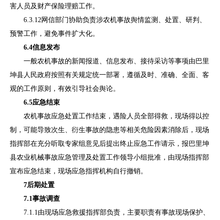
害人员及财产保险理赔工作。
6.3.12
网信部门
协助负责涉农机事故舆情监测
、
处置
、
研判
、
预警工作，避免事件扩大化。
6.4
信息发布
一般
农机事故的新闻报道、信息发布、接待采访等事项由
巴里
坤县人民
政府按照有关规定统一部署，遵循及时、准确、全面、客
观的工作原则，
有效
引导社会舆论
。
6.5
应急结束
农机事故应急处置工作结束，遇险人员全部得救，现场得以控
制，可能导致次生、衍生事故的隐患等相关危险因素消除后，现场
指挥部在充分听取专家组意见后提出终止应急工作请示，报
巴里坤
县农业机械事故应急管理及处置工作领导小组
批准，由现场指挥部
宣布应急结束，现场应急指挥机构自行撤销。
7
后期处置
7.1
事故调查
7.1.1
由现场应急救援指挥部负责，主要职责有事故现场保护、