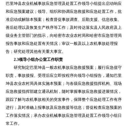
巴里坤县
农业机械事故应急管理及处置工作领导小组提出启动响应
和应急预案建议；
领导、组织和协调应急救援和应急处置工作，批
准启动或解除本预案；检查督促事故调查、后勤支援、信息收集、
善后处理以及恢复生产秩序等工作；及时传达落实
县人民
政府及上
级业务主管部门的指示，向
哈密市
农业农村
局和哈密市
应急管理
局
报告事故和应急处置有关情况；审
议一般及以上农机
事故处理报
告；研究处理其他有关重大事宜。
2.
3
领导小组
办公室
工作
职责
研究制定
巴里坤县一般
农机事故应急救援预案；履行应急值守
职责，事故接报、受理后应立即按程序向
领导小组
报告，通知
巴里
坤县农业农村局
具体实施本预案
；
与各级应急救援指挥机构、现场
应急救援指挥部建立通讯机制，随时掌握事故应急救援进展情况，
跟踪了解与农机事故相关的突发事件，保障整个应急处理工作有序
进行；及时准确上报事故及应急救援等信息；督促检查应急预案的
工作落实情况；承办
农业机械事故应急管理及处置工作领导小组
日
常工作。