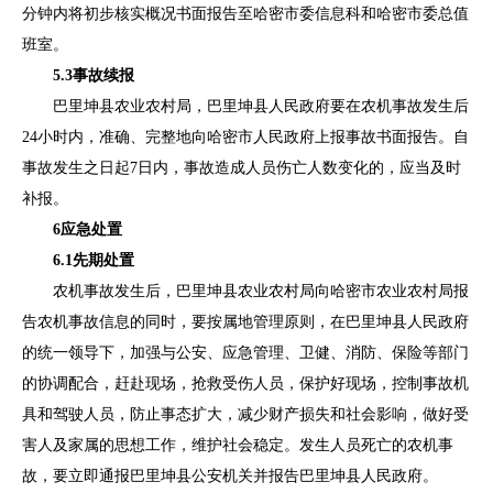
分
钟内将初步核实概况书面报告至哈密市委信息科和哈密市委总值
班室
。
5.3
事故续报
巴里坤县农业农村局，巴里坤县人民政府要在农机事故发生后
24
小时内
，准确、完整地向哈密市人民政府上报事故书面报告。自
事故发生之日起
7
日
内，事故造成人员伤亡人数变化的，应当及时
补报。
6
应急处置
6
.
1
先期处置
农机事故发生后，
巴里坤县
农业农村
局向哈密
市农业农村局报
告农机事故信息的同时，要按属地管理原则，在
巴里坤
县
人民政府
的统一领导下，加强与公安、应急管理、
卫健
、消防、保险等部门
的协调配合，赶赴现场，抢救受伤人员，保护好现场，控制事故机
具和驾驶人员，防止事态扩大，减少财产损失和社会影响，做好受
害人及家属的思想工作，维护社会稳定。发生人员死亡的农机事
故，要立即通报
巴里坤县
公安机关并报告
巴里坤
县
人民政府。