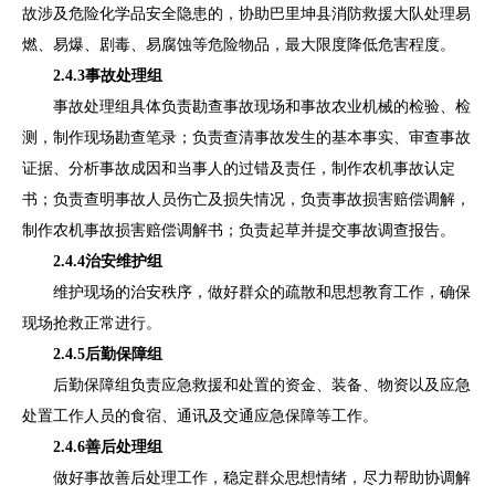
故涉及危险化学品安全隐患的，协助
巴里坤县消防救援大队处
理
易
燃、易爆、剧毒、易腐蚀等危险物品，最大限度降低危害程度。
2.
4.
3
事故处理组
事故处理组具体负责勘查事故现场和事故农业机械的检验、检
测，制作现场勘查笔录；负责查清事故发生的基本事实、审查事故
证据、分析事故成因和当事人的过错及责任，制作农机事故认定
书；负责查明事故人员伤亡及损失情况，负责事故损害赔偿调解，
制作农机事故损害赔偿调解书；负责起草并提交事故调查报告。
2.4
.4
治安维护组
维护现场的治安秩序，做好群众的疏散和思想教育工作，确
保
现场抢救正常进行
。
2.4
.5
后
勤保障组
后勤保障组负责应急救援和处置的资金、装备、物资以及应急
处置工作人员的食宿、通讯及交通应急保障等工作。
2.4
.6
善后处理
组
做好事故善后处理工作，稳定群众思想情绪，尽力帮助协调解