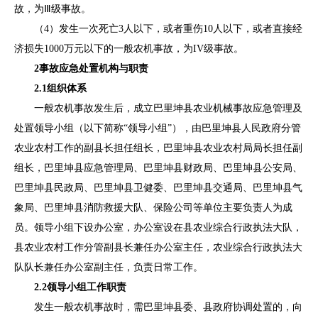
故，为Ⅲ级事故。
（
4
）发生一次死亡
3
人以下，或者重伤
10
人以下，或者直接经
济损失
1000
万元以下的一般农机事故，为
IV
级事故。
2
事故应急处置机构与职责
2.1
组织体系
一般
农机事故发生后，
成立
巴里坤县
农业机械事故应急管理及
处置领导小组（
以下简称
“
领导小组
”
），
由
巴里坤县人民
政府分管
农业农村工作的副
县
长担任
组长
，
巴里坤县
农业农村局局长担任副
组长
，
巴里坤县
应急管理局、
巴里坤县
财政局、
巴里坤县
公安局、
巴里坤县
民政局、
巴里坤县
卫健委、
巴里坤县
交通局、
巴里坤县
气
象局、
巴里坤县
消防救援
大
队
、保险公司
等单位主要负责人为成
员。
领导小组
下设办公室，办公室设在
县农业综合行政执法大队
，
县农业农村工作分管副县长
兼任办公室主任，
农业综合行政执法大
队队长
兼任办公室副主任，负责日常工作。
2.2
领导小组
工作职责
发生一般
农机事故时，需
巴里坤县
委、县政府协调处置的，向