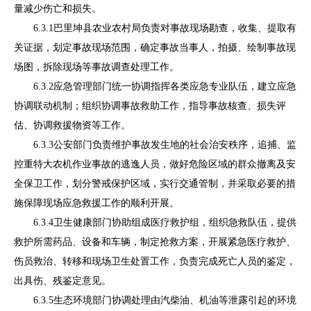
量减少伤亡和损失。
6.3.1
巴里坤县农业农村局负责对事故现场勘查，收集、提取有
关证据，划定事故现场范围，确定
事故当事人，拍摄、绘制事故现
场图，拆除现场等事故调查处理工作。
6.3.2
应急管理部
门统一协调指挥各类应急专业队伍，建立应急
协调联动机制；组织协调事故救助工作，指导事故核查、损失评
估、
协调救援物资等工作
。
6.3.3
公安部门负责
维护事故发生地的社会治安秩序，追捕、监
控重特大农机作业事故的逃逸人员，做好危险区域的群众撤离及安
全保卫工作，划分警戒保护区域，实行交通管制，并采取必要的措
施保障现场应急救援工作的顺利开展。
6.3.4
卫生健
康部门协助组成医疗救护组，组织急救队伍，提供
救护所需药品、设备和车辆，制定抢救方案，开展紧急医疗救护、
伤员救治、转移和现场卫生处置工作，负责完成死亡人员的鉴定
，
出具伤、残鉴定意见。
6.3.5
生态环境部门
协调处理由汽柴油、机油等泄露引起的
环境