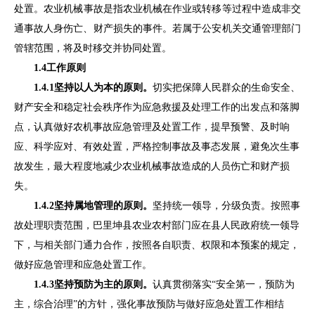
处置
。
农业机械事故是指农业机械在作业或转移等过程中造成非交
通事故人身伤亡、财产损失的事件。若属于公安机关交通管理部门
管辖范围，将及时移交并协同处置。
1.4
工作原则
1.4.1
坚持以人为本的原则。
切实把保障人民群众的生命安全、
财产安全和稳定社会秩序作为应急救援及处理工作的出发点和落脚
点，认真做好农机事故应急管理及处置工作，提早预警、及时响
应、科学应对、有效处置，严格控制
事故
及事态发展，避免次生事
故发生，最大程度地减少农业机械事故造成的人员伤亡和财产损
失。
1.4.2
坚
持属地管理的原则。
坚持统一领导
，
分级负责。按照事
故处理职责范围，
巴里坤县
农业农村部门应在
县人民
政府统一领导
下，与相关部门通力合作，按照各自职责、权限和本预案的规定，
做好应急管理和应急处置工作。
1.4.3
坚持预防为主的原则。
认真贯彻落实
“安全第一，预防为
主，综合治理”的方针，强化事故预防与做好应急处置工作相结