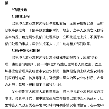
援
。
5
信息
报送
5.1
事故上报
巴里坤县
农业农村局接到事故报案后，应做好报案记录，及时
获取事故信息，了解事故发生的时间、地点、当事人及伤亡人数等
基本情况。确定属农机部门处理事故，
立即按规定上报
，不属于本
部门处理的事故，应告知报案人，并主动与相关部门联系。
5.2
报告途径和时限
巴里坤县
农业农村
局
接到农业机械事故报告后，应按
“边处
理、边报告”的原则，
第一时间立即报告
巴里坤县
人民政府
、
巴里
坤县
应急管理局
及
哈密市
农业农村
局
，
接到报告的
上
级农业农村部
门应通过电话、传真等形式，逐级报告至
自治区农业农村厅、
农业
农村部，
每级上报时间不得超
过
2
小时
。
发生
特别重大或重大
农机事故
后
，
巴里坤县
农业农村
局
应通过
电话、传真等形式，在事故发生
后立即
报告
巴里坤县
人民政府，
巴
里坤县
人民政府
需在
事
发
30
分钟内
将初步情况电话报告，在事发
60