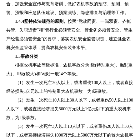
合，加强安全宣传与教育培训，做好农机事故的预防、预测、预
警、预报和应急队伍建设、预案演练、隐患排查与治理等工作
。
1.4.4
坚持依法规范
的原则
。
按照
“
党政同责、一岗双责、齐抓
共管、失职追责
”和“管行业必须管安全、管业务必须管安全、管生
产经营必须管安全”的要求，落实农机安全监管职责，建立健全农
机安全监管体系，提高农机安全装备水平。
1.5
事故分类
根据农机事故等级标准，农机事故分为
Ⅰ
级
(特别重大)、
Ⅱ
级
(重
大)、Ⅲ级(较大)和Ⅳ级(一般)
4
个
等级。
（
1
）发生一次死亡
30
人以上，或者重伤
100
人以
上，或者直接
经济损失
1亿元以上的特别重大农机事故
，为
Ⅰ
级事故。
（
2
）发生一次死亡
10
人以上
30
人以下，或者重伤
50
人以上
100
人以下，或者直接经济损失
5000
万元以上
1
亿元以下的重大农机事
故，为Ⅱ级事故。
（
3
）发生一次死亡
3
人以上
10
人以下，或者重伤
20
人以上
50
人
以下，或者直接经济损失
1000
万元以上
5000
万元以下的较大农机事