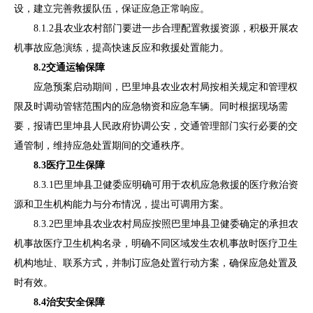
设，建立完善救援队伍，保证应急正常响应。
8.1.2
县农业农村部门要进一步合理配置救援资源，积极开展农
机事故应急演练，提高快速反应和救援处置能力。
8.2
交通运输保障
应急预案启动期间，
巴里坤县
农业农村
局
按相关规定和管理权
限及时调动管辖范围内的应急物资和应急车辆。同时根据现场需
要，报请
巴里坤县
人民政府协调公安
，
交通管理部门实行必要的交
通管制，维持应急处置期间的交通秩序。
8.3
医疗卫生保障
8.3.1
巴里坤县卫健委应明确可用于农机应急救援的医疗救治资
源和卫生机构能力与分布情况，提出可调用方案。
8.3.2
巴里坤县农业农村局应按照巴里坤县卫健委确定的承担农
机事故医疗卫生机构名录
，明确不同区域发生农机事故时医疗卫生
机构地址、联系方式，并制订应急处置行动方案，确保应急处置及
时有效。
8.4
治安安全保障