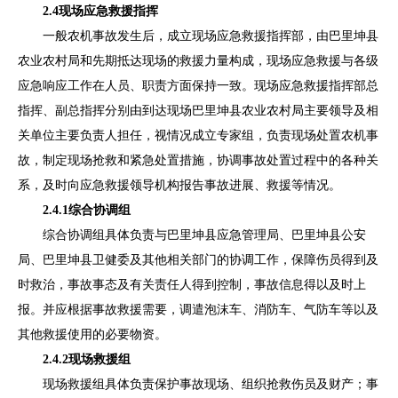
2.
4
现场应急救援
指挥
一般农机
事故发生后，
成立现场应急救援指挥部，由
巴里坤县
农业农村
局
和先期抵达现场的救援力量构成，现场应急救援与各级
应急响应工作在人员、职责方面保持一致。现场应急救援指挥部总
指挥、副总指挥分别由到达现场
巴里坤县
农业农村
局
主要领导及相
关单位主要负责人担任，视情况成立专家组，负责现场处置农机事
故，制定现场抢救和紧急处置措施，协调事故处置过程中的各种关
系，及时向应急救援领导机构报告事故进展、救援等情况。
2.
4.1
综合协调组
综合协调组具体负责与
巴里坤县
应急
管理局
、
巴里坤县
公安
局
、
巴里坤县
卫
健
委
及其他相关部门的协调工作，保障伤员得到及
时救治，事故事态及有关责任人得到控制，事故信息得以及时上
报。并应根据事故救援需要，调遣泡沫车、消防车、气防车等以及
其他救援使用的必要物资。
2.
4.
2
现场救援组
现场救援组具体负责保护事故现场、组织抢救伤员及财产；事