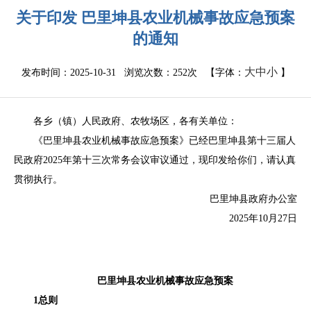
关于印发 巴里坤县农业机械事故应急预案
的通知
大
中
小
发布时间：2025-10-31 浏览次数：
252次
【字体：
】
各乡（镇）人民政府、农牧场区，各有关单位：
《
巴里坤县
农业机械
事故应急预案
》
已经
巴里坤
县
第十三届
人
民政府
2025
年
第
十三
次常务会议审议通过
，现印发给你们，请认真
贯彻执行。
巴里坤县政府办公室
20
2
5
年
10
月
27
日
巴里坤县
农业机械
事故应急预案
1
总则