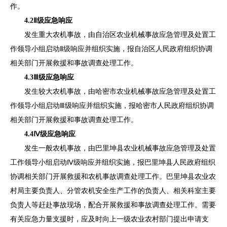
作。
4.2
Ⅱ级应急响应
发生重大农机事故，由自治区农业机械事故应急管理及处置工
作领导小组启动
Ⅱ级响应
并组织实施，
报自治区
人民政府组织协调
相关部门开展救援和事故调查处理工作。
4.3
Ⅲ级
应急响应
发生较大农机事故，由哈密市农业机械事故应急管理及处置工
作领导小组启动
Ⅲ级响应
并组织实施，报
哈密市
人民政府组织协调
相关部门开展救援和事故调查处理工作。
4.4
Ⅳ级
应急响应
发生一般农机事故，由
巴里坤
县农业机械事故应急管理及处置
工作领导
小组启动
Ⅳ级响应并组
织实施，报
巴里坤县
人民政府组织
协调相关部门开展救援和农机事故调查处理工作。
巴里坤县
农业农
村
局
主要负责人、分管农机安全生产工作的负责人、相关科室主要
负责人等赶赴事故现场，配合开展救援和事故调查处理工作。需要
有关应急力量支援时，应及时向上一级农业农村部门提出
申请支