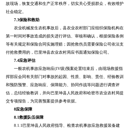
故现场，恢复交通和生产正常秩序，切实关心受损群众，有效维护
社
会稳定。
7.3
保险和救助
农业机械发生农机事故后，县农业农村部门应组织保险机构在
第一时间对事故造成的损失进行评估、审核和确认，根据保险条例
等有关规定和保险合同实施理赔；因抢救伤员需要保险公司依法支
付抢救费用的，巴里坤县农业农村局应书面通知保险公司。
7.4
应急评估
一般农机事故应急响
应
(IV
级
)
预案处置结束后，
由
现场救援
指
挥部应会同有关部门对事故的起因、性质、影响、责任、经验教训
和预防预警、应急响应、保障能力、协同作战等问题进行调查评
估，总结经验教训，并向
巴里坤县人民
政府
和
哈密市
农业农村
局
提
交专项报告，为完善预案提供参考依据。
8
应急保障
8
.
1
救援队伍保障
8.1.1
巴里坤县人民政府指导、检查农机事故应急救援装备建