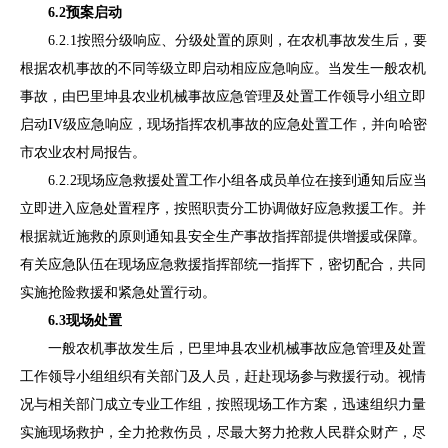
6
.
2
预案启动
6.2.1
按照分级响应、分级处置的原则，在农机事故发生后，要
根据农机事故的不同等级立即启动相应应急响应。当发生一般农机
事故，由巴里坤县农业机械事故应急管理及处置工作领导小组立即
启动
IV
级应急响应，现场指挥农机事故的应急处置工作，并向哈密
市农业农村局报告。
6.2.2
现
场应急救援处置工作小组各成员单位在接到通知后应当
立即进入应急处置程序，按照职责分工协调做好应急救援工作。并
根据就近施救的原则通知
县安全生产事故
指挥
部
提供增援或保障。
有关应急队伍在现场应急救援指挥部统一指挥下，密切配合，共同
实施抢险救援和紧急处置行动。
6.3
现场处置
一般农机
事故发生后，
巴里坤
县农业机械事故应急管理及处置
工作领导小组
组织有关部门
及人员
，赶赴现场参与救援行动
。
视情
况与相关部门成立专业工作组
，按照现场工作方案，迅速组织力量
实施现场救护，全力抢救伤员，尽最大努力抢救人民群众财产，尽