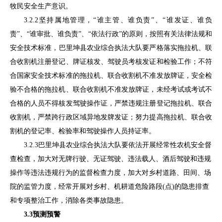
牧民安全生产意识。
3.2.2
坚持属地管理，
“谁主管
、
谁负责
”
、
“谁发证
、
谁负
责
”、“谁审批、谁负责”
、
“依法行政”的原则，按照有关法律法规和
安全技术标准，
巴里坤县农业综合执法大队
要严格落实拖拉机、联
合收割机注册登记、牌证核发、驾驶员考核发证和检验工作；不符
合国家安全技术标准的拖拉机、联合收割机不准发放牌证，安全检
验不合格的拖拉机、联合收割机不准发放牌证，未经考试或考试不
合格的人员不得核发驾驶操作证，严禁违规注册登记拖拉机、联合
收割机，严禁跨行政区域异地发牌发证；努力提高拖拉机、联合收
割机的登记率、检验率和驾驶操作人员持证率。
3.
2.3
巴里坤县农业综合执法大队要依法开展经常性农机安全督
查检查，加大对无牌行驶、无证驾驶、违法载人、酒后驾驶和违规
操作等违法违规行为的监督检查力度，加大对乡村道路、田间、场
院的监管力度，经常开展对乡村、机耕道危险路段
(
点
)
的隐患排查
和专项整治工作，消除各类事故隐患。
3.3
预测预警