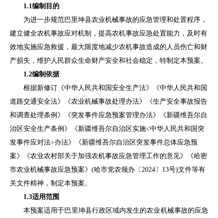
1.1
编制目的
为进一步规范
巴里坤县
农业机械事故的应急管理和处置程序，
建立健全农机事故应对机制，提高农机事故应急处置能力，及时有
效地实施应急救援，最大限度地减少农机事故造成的人员伤亡和财
产损失，维护
人民群众生命财产安全
和社会稳定
，
特制定本
预案。
1.2
编制依据
根据新修订《
中华人民共和国
安全生产法》
《
中华人民共和国
道路交通安全法
》
《农业机械事故处理办法》《生产安全事故报告
和调查处理条例》《突发事件应急预案管理办法》《新疆维吾尔自
治区安全生产条例》《新疆维吾尔自治区实施
<中华人民共和国突
发事件应对法>办法》《新疆维吾尔自治区突发事件总体应急预
案》《
农业农村部
关于加强农机事故应急管理工作的意见》
《哈密
市
农
业机械
事故
应急预案》
(
哈市党农领办
〔
20
24
〕
13
号
)
文件
等有
关
文件精神
，制定本预案。
1.3
适用范围
本预案适用于
巴里坤县
行政
区域
内
发生的农业机械事故的应急