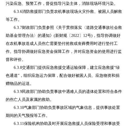
污染应急、预警工作，督促指导污染主体，消除现场环境污染。
6.3.6
消防救援部
门负责农机事故现场火灾扑救、被困人员解救
等工作。
6.3.7
财政部
门负责参照《关于贯彻落实
〈
道路交通事故社会救
助基金管理办法
〉
的通知》
(新财规〔2022〕12号)，指导协调做好
在农机事故造成人员伤亡需要垫付抢救或丧葬费用时进行垫付工
作。指导协调做好应急资金保障工作，并对应急资金的使用进行监
督和评价。
6.3.8
交通部门
提供应急救援交通运输保障，建立应急救援
“绿
色通道”，组织应急
运力保障，配合做好被困人员、应急物资和捐
赠物品的运送。
6.3.9
民政
部门
协助负责事故中遇难人员的遗体处置和
符合条件
的
伤亡人员及家属的救助。
6.3.10
气象部门协助负
责事故区域的气象信息，提供事故处置
期间的天气预报等工作。
6.3.11
保险机构协
助及时开展应急救援人员保险受理和事故受