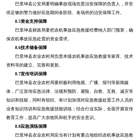
巴里坤县公安局要
明确事故现场负责治安保障的负责人，并安
排足够的警力做好应急期间各阶段、各场所的治安保障工作。
8.5
资金支持保障
巴里坤县财政局
要把农机事故应急救援经费纳入部门预算，确
保农机事故应急处置的资金需求。
8.6
技术储备保障
巴里坤县
农业农村
局
负责本级农机事故应急救援专家库、技术
资料等的建立、完善和更新。
8.7
宣传培训保障
巴里坤县
农业农村
局
要积极利用电视、广播、报刊等新闻媒
体，广泛宣传应急法律、法规和预防、避险、自救、互救、减灾等
知识和技能，同时有组织、有计划加强对应急救援处置工作人员的
业务知识培训和应急救援技能训练；结合行业实际，全面开展宣传
教育工作，提高广大农牧民和机手的安全意识。
8.8
应急演练保障
巴里坤县
农业农村
局
应当有计划有重点地组织农机事故应急救