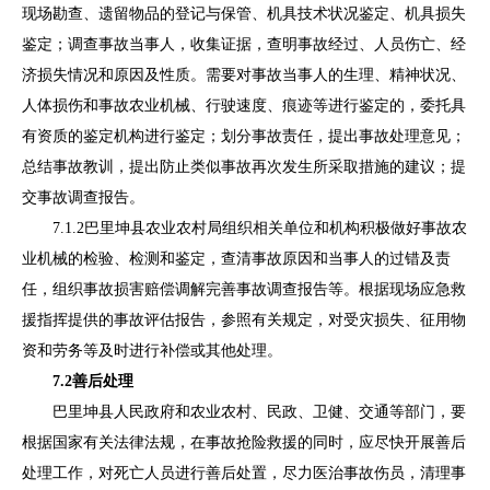
现场勘查、
遗留物品的登记
与保管
、机具技术状况鉴定、机具损失
鉴定；调查事故当事人，收集证据，查明事故经过、人员伤亡、经
济损失情况和原因及性质。需要对事故当事人的生理、精神状况、
人体损伤和事故农业机械、行驶速度、痕迹等进行鉴定的，委托具
有资质的鉴定机构进行鉴定；划分事故责任，提出事故处理意见；
总结事故教训，提出防止类似事故再次发生
所采取措施
的建议；提
交事故调查报告。
7.1.2
巴里坤县农业农村
局组织相关单位和机构积极做好事故农
业机械的检验、检测和鉴定，查清事故原因和当事人的过错及责
任，组织事故损害赔偿调解完善事故调查报告等。根据现场应急救
援指挥提供的事故评估报告，参照有关规定，对受灾损失、征用物
资和劳务等及时进行补偿或其他处理。
7
.
2
善后处理
巴里坤
县
人民
政府和农业农村、民政
、卫健、交通
等部门，要
根据国家有关法律法规，在事故抢险救援的同时，应尽快开展善后
处理
工作，对死亡人员进行善后处置，尽力医治事故伤员，清理事