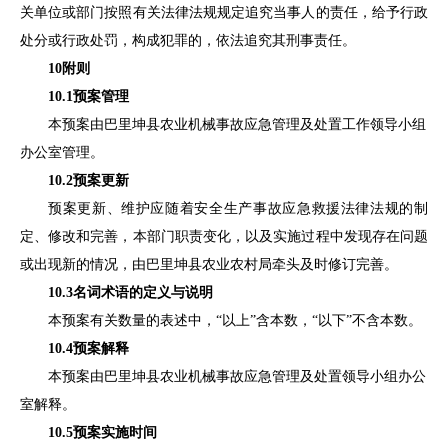
关单位或部门按照有关法律法规规定追究当事人的责
任，给予行政
处分或行政处罚，构成犯罪的，依法追究其刑事责任。
10
附则
10.1
预案管理
本预案由
巴里坤
县农业机械事故应急管理及处置工作领导小组
办公室管理。
10.2
预案更新
预案更新、维护应随着安全生产事故应急救援法律法规的制
定、修改和完善，本部门职责变化，以及实施过程中发现存在问
题
或出现新的情况，由
巴里坤县
农业农村局牵头及时修订完善。
10.3
名词术语的定义与说明
本预案有关数量的表述中，
“以上”含本数，“以下”不含本数。
10.4
预案解释
本预案由
巴里坤县
农业机械事故应急管理及处置领导小组
办公
室解释。
10.5
预案实施时间