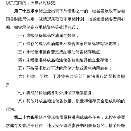
职责范围的，应当及时移交。
第二十五条
承储企业出现下列情形之一的，经
县
发展改革委会
同
县
财政局认定，视情况采取取消承储计划、扣减追缴储备费用补
贴、撤销承储企业承储资格等处理方式：
（一）虚报储备成品粮油库存数量；
（二）储存的成品粮油储备不符合国家质量标准等级要求；
（三）未经批准擅自变更成品粮油储备储存地点；
（四）未经批准将成品粮油储备转包给其他企业存储；
（五）不按要求执行下达的承储计划或紧急动用命令；
（六）
拒绝、阻扰、干涉业务监管部门依法履行监督检查职
责；
（七）将成品粮油储备对外担保或抵偿债务；
（八）
其他对成品粮油储备数量、质量和储存安全造成影响的
行为。
第二十六条
承储企业未按质量标准完成储备任务，未按有关要
求储存及管理不到位、违反安全管理责任书相关条款的，情节轻微