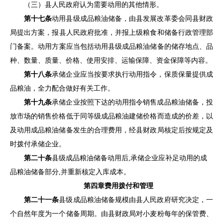
（三）
县
人民政府认为需要动用的其他情形。
第十七条
动用
县
级成品粮油储备，由
县
发展改革委会同
县
财政
局提出方案，报
县
人民政府批准，
并报上级粮食和储备行政管理部
门备案
。动用方案应当包括动用
县
级成品粮油储备的储存地点、品
种、数量、质量、价格、使用安排、运输保障、资金保障等内容。
第十八条
承储企业应当按要求执行动用指令，保质保量提供成
品粮油，全力配合做好有关工作。
第十九条
承储企业按照下达的动用指令销售成品粮油储备，投
放市场的销售价格低于同等级成品粮油建储价格而造成的价差，以
及动用成品粮油储备发生的合理费用，经
县
财政局核定后按规定及
时拨付承储企业。
第二十条
县
级
成品粮油储备
动用后
,
承储企业
应补足动用的
成
品粮油储备部分
,并重新核定入库成本。
第四章
费用拨付和管理
第二十一条
县
级成品粮油储备规模由
县
人民政府研究决定，一
个自然年度为一个储备周期。由
县
财政局对小麦粉每年的保管费、