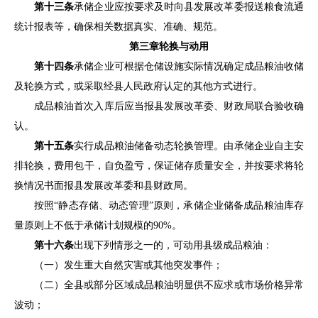
第十三条
承储企业应按要求及时向
县
发展改革委
报送
粮食流通
统计报表等，确保相关数据
真实、准确、规范。
第三章
轮换与动用
第十四条
承储企业
可根据仓储设施实际情况确定
成品粮油收储
及轮换
方式，或采取经
县
人民政府认定的其他方式进行。
成品粮油首次入库后应当报
县
发展改革委、财政局联合验收确
认。
第十五条
实行成品粮油储备动态轮换管理
。由承储企业自主安
排轮换，费
用包干，自负盈亏，保证储存质量安全，并按要求将轮
换情况书面报
县
发展改革委和
县
财政局。
按照
“静态存储、动态管理”原则，
承储企业储备成品粮油库存
量原则上不低于承储计划规模的
90%
。
第十六条
出现下列情形之一的，可动用
县
级成品粮油：
（一）发生重大自然灾害或其他突发事件；
（二）全
县
或部分区域成品粮油明显供不应求或市场价格异常
波动；