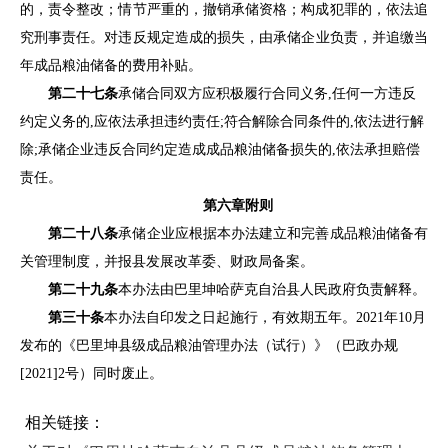
的，责令整改；情节严重的，撤销承储资格；构成犯罪的，依法追
究刑事责任。对违反规定造成的损失，由承储企业负责，并追缴当
年成品粮油储备的费用补贴。
第二十七条
承储合同双方应积极履行合同义务
,任何一方违反
约定义务的,应依法承担违约责任;符合解除合同条件的,依法进行解
除;承储企业违反合同约定造成成品粮油储备损失的,依法承担赔偿
责任。
第六章
附
则
第二十八条
承储企业应根据本办法建立和完善成品粮油储备有
关管理制度，并报
县
发展改革委、财政局备案。
第二十九条
本办法由
巴里坤哈萨克自治县人民政府
负责解释。
第三十条
本办法自印发之日起施行，有效期五年
。
2021年10月
发布的
《巴里坤县级成品粮油管理办法（试行）》（巴政办规
[2021]2号
）同时废止
。
相关链接：