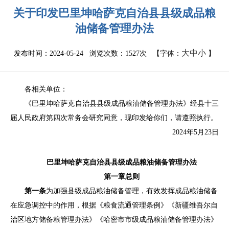
关于印发巴里坤哈萨克自治县县级成品粮
油储备管理办法
大
中
小
发布时间：2024-05-24 浏览次数：
1527次
【字体：
】
各相关
单位
：
《
巴里坤哈萨克自治县县
级成品粮油储备管理办法》经
县十三
届人民
政府
第四次常务会研究同意
，现印发
给
你们，请遵照执行。
2024
年
5
月
23
日
巴里坤哈萨克自治县县
级成品粮油储备管理办法
第一章
总
则
第一条
为加强
县
级成品粮油储备管理，有效发挥成品粮油储备
在应急调控中的作用，根据《粮食流通管理条例》《新疆维吾尔自
治区地方储备粮管理办法》
《哈密市市级成品粮油储备管理办法》