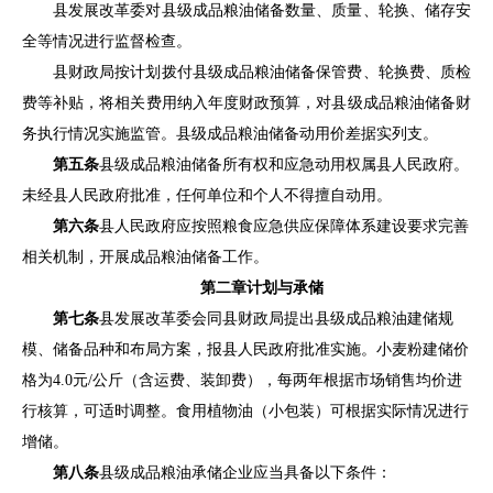
县
发展改革委对
县
级成品粮油储备数量、质量、轮换、储存安
全等情况进行监督检查。
县
财政局按计划拨付
县
级成品粮油储备保管费、轮换费、质检
费等补贴，将相关费用纳入年度财政预算，对
县
级成品粮油储备财
务执行情况实施监管。
县
级成品粮油储备动用价差据实列支。
第五条
县
级成品粮油储备所有权和应急动用权属
县
人民政府。
未经
县
人民政府批准，任何单位和个人不得擅自动用。
第六条
县人民政府应按照
粮食应急供应保障体系建设要求完善
相关机制，开展成品粮油储备工作。
第二章
计划与承储
第七条
县
发展改革委会同
县
财政局提出
县
级成品粮油建储规
模、储备品种和布局方案，报
县
人民政府批准实施。小麦粉建储价
格为
4.0
元
/公斤（含运费、装卸费），每两年根据市场销售均价进
行核算，可适时调整。
食用植物油（小包装）可根据实际情况进行
增储。
第八条
县
级成品粮油承储企业应当具备以下条件：