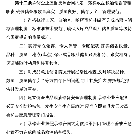
第十二条
承
储企业应当按照合同约定，落实成品粮油储备管理
职责
,确保储备粮数量真实、质量良好、储存安全、管理规范。
（一）严格执行
国家、自治区
、哈密市和
县
级有关成品粮油储
存管理制度、标准和技术规范，确保
入库
成品粮油储备
质量等级符
合国家规定的质量标准。
（二）实行专仓储存、专人保管、专账记载
,落实储备数量、
品种、质量、地点(库点),保证
成品粮油储备
账账相符、账实相符，
保证能随时动用和接受检查。
（三）对成品粮油储备情况开展经常性检查
,及时解决品种、
数量、质量储存安全等方面存在的问题,防止损失扩大,并按规定报
告
县
发展改革委。
（四）建立健全成品粮油储备安全管理制度
,承储企业应配备
必要安全防护措施，发生安全生产事故时,应当立即向
县
发展改革
委和
县
应急管理部门报告。
（五）承储企业按照承储合同约定依法承担因管理不善或应急
处置不力造成的成品粮油储备损失。