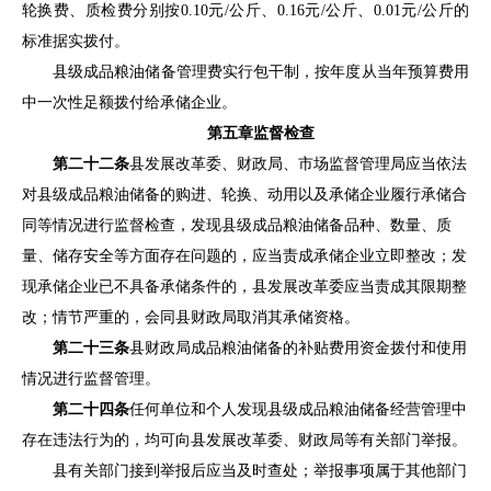
轮换费、质检费分
别按
0.10
元
/
公斤、
0.16
元
/
公斤、
0.0
1
元
/
公斤的
标准据实拨付
。
县
级成品粮油储备管理费实行包干制，
按
年
度
从当年预算费用
中
一次性足额
拨付给承储企业
。
第五章
监督检查
第二十二条
县
发展改革委、财政局、
市
场监督管理局应当依法
对
县
级成品粮油储备的购进、轮换、动用以及承储企业履行承储合
同等情况进行监督检查，发现
县
级成品粮油储备品种、数量、质
量、储存安全等方面存在问题的，应当责成承储企业立即整改；发
现承储企业已不具备承储条件的，
县
发展改革委应当责成其限期整
改；情节严重的，会同
县
财政局取消其承储资格。
第二十三条
县
财政局成品粮油储备的补贴费用资金拨付和使用
情况进行监督管理
。
第二十四条
任何单位和个人发现
县
级成品粮油储备经营管理中
存在违法行为的，均可向
县
发展改革委、财政局等有关部门举报。
县
有关部门接到举报后应当及时查处；举报事项属于其他部门