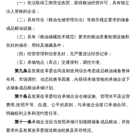
（一）依法取得工商营业执照，获得粮油经营许可，具有独立
法人资格的企业；
（二）具有符合《粮油仓储管理办法》等相关规定要求的储备
成品粮油设施；
（三）具有《粮油储藏技术规范》要求的粮油质量检测设施和
良好的储存、周转及储藏条件；
（四）经营管理和信誉良好，无严重违法经营记录；
（五）承储地点（库点）交通便利，调控方便。
第九条
县
发展改革委
会同
县
财政局
综合考虑成品粮油储备整体
布局、市场调控、动态轮换等因素，向获得承储资格的承储企业下
达储备成品粮油承储计划。
第十条
县
发展改革委
结合承储企业仓储设施、管理水平及运营
费用
,
按照平等、自愿、公平的原则，
与承储企业签订承储合同，
明确权利义务和违约责任等。
第十一条
承储企业应当按照承储计划规模储备成品粮油，并按
要求向
县
发展改革委报送粮油轮换及库存情况。