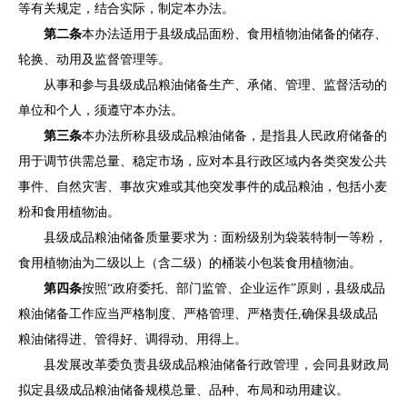
等有关规定，结合实际，制定本办法。
第二条
本办法适用于
县
级成品面粉
、
食用植物油
储备
的
储存
、
轮换、动用及监督管理等
。
从事和参与
县
级成品粮油储备
生产
、承储、管理、监督活动的
单位和个人，须遵守本办法。
第三条
本办法所称
县
级成品粮油储备，是指
县
人民政府储备的
用于调节供需总量、稳定市场，应对本
县
行政区域内各类突发公共
事件、自然灾害、
事故灾难
或其他突发事件的成品粮油，包括小麦
粉和食用植物油。
县
级成品粮油储备质量要求为：面粉级别为袋装特制一等粉，
食用植物油为二级以上（含二级）的桶装小包装食用植物油。
第四条
按照
“政府委托、部门监管、企业运作”原则，
县
级成品
粮油储备工作应当严格制度、
严格管理、严格责任
,确保
县
级成品
粮油
储得进、管得好、调得动、用得上。
县
发展改革委负责
县
级成品粮油储备行政管理，会同
县
财政局
拟定
县
级成品粮油储备规模总量、品种、布局和动用建议。