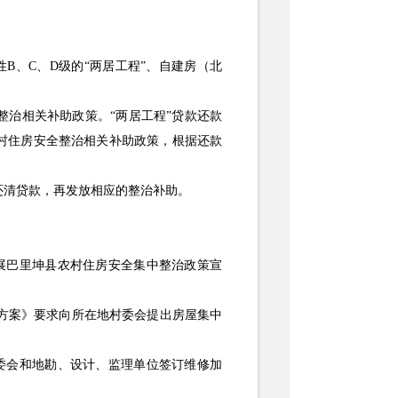
性
B
、
C
、
D
级的
“
两居工程
”
、自建房
（北
整治
相关补助政策。
“
两居工程
”
贷款还款
村住房安全
整治
相关补助政策
，
根据还款
还清贷款，再发放相应的整治补助。
展巴里坤县
农村住房
安全集中
整治
政策
宣
方案》要求向所在地村委会提出房屋集中
委会和地勘、设计、监理单位签订维修加