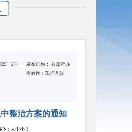
25〕2号
发布机构：
县政府办
有
效
性：
现行有效
集中整治方案的通知
大
中
小
字体：
】