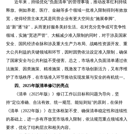
近年来，持续优化
“
负面清单
”
的管理事项，推动改革红利持续
释放。例如养老、医疗、金融等多个领域一批准入限制得到有效放
宽，使得经营主体尤其是民营企业有更大空间去
“
施展拳脚
”
、
追
“
新
”
逐
“
绿
”
，从而更好服务美好生活。在对充分竞争或可竞争性
领域，实施
“
宽进严管
”
、大幅减少准入限制的同时，对于涉及国家
安全、国民经济命脉和涉及重大生产力布局、战略性资源开发、重
大公共利益的关键领域和环节，因时因势依法设定准入限制，确保
了国家安全与公共利益不受侵害。总之，市场准入负面清单通过依
法施策、因类施策、精准施策，既激发了市场创新活力，又有序维
护了市场秩序，在市场准入环节推动实现发展与安全的有机统一。
四、
2025
年版清单修订的亮点
《清单（
2025
年版）》修订工作以目标和问题为导向，坚
持
“
定位准确、合法有效、统一规范、能短则短
”
的原则，在保持
《清单（
2022
年版）》
在主体框架
不变、确保清单稳定性和连续性
的基础上，进一步有序放宽市场准入限制，依法规范重点领域准入
要求，优化了结构层次和相关内容。