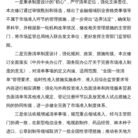
一是秉承制度设计的
“
初心
”
，严守清单定位，强化主体责任。
本次修订通过审慎甄别和筛选，移出了金融领域职业资格类事项等
不属于市场准入环节的管理措施，进一步突出
“
边界法定
”
，确保划
界科学。并根据新一轮机构改革情况，修改相关管理措施的主管部
门，将市场监管总局纳入联合发文单位，更好发挥主管部门监管职
能。
二是完善清单制度设计，强化规则、政策、措施衔接。本次修
订全面落实《中共中央办公厅、国务院办公厅关于完善市场准入制
度的意见》，对清单事项的定义内涵、适用范围、
“
全国一张清
单
”
管理要求、临时性准入措施实施条件、准入后综合监管要求等
内容进行相应调整；强化与外商投资准入负面清单和跨境服务贸易
负面清单等其他准入规定、登记注册环节以及放宽准入试点措施之
间的协同衔接，进一步健全完善了市场准入制度体系。
三是依法依规增减清单事项，规范重点领域准入。经与主管部
门协调一致，在新型电信业务、电视剧制作、药品经营、林木种子
进口、公章刻制等领域取消了一批全国性管理措施；推动有关地方