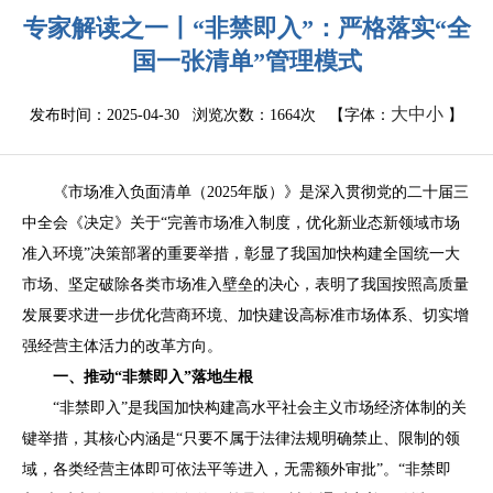
专家解读之一丨“非禁即入”：严格落实“全
国一张清单”管理模式
大
中
小
发布时间：2025-04-30 浏览次数：
1664次
【字体：
】
《市场准入负面清单（
2025
年版）》是深入贯彻党的二十届三
中全会《决定》关于
“
完善市场准入制度，优化新业态新领域市场
准入环境
”
决策部署的重要举措，彰显了我国加快构建全国统一大
市场、坚定破除各类市场准入壁垒的决心，表明了我国按照高质量
发展要求进一步优化营商环境、加快建设高标准市场体系、切实增
强经营主体活力的改革方向。
一、推动
“
非禁即入
”
落地生根
“
非禁即入
”
是我国加快构建高水平社会主义市场经济体制的关
键举措，其核心内涵是
“
只要不属于法律法规明确禁止、限制的领
域，各类经营主体即可依法平等进入，无需额外审批
”
。
“
非禁即