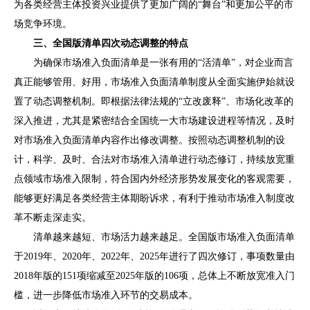
为各类经营主体投资兴业提供了更加广阔的
“
舞台
”
和更加公平的市
场竞争环境。
三、全国版清单四次动态调整的特点
为确保市场准入负面清单是一张有用的
“
活清单
”
，对企业而言
真正能够管用、好用，市场准入负面清单制度从全面实施伊始就设
置了动态调整机制。即根据法律法规的
“
立改废释
”
、市场化改革的
深入推进，尤其是紧密结合全国统一大市场建设进程等情况，及时
对市场准入负面清单
内容作出修改
调整。按照动态调整机制的设
计，科学、及时、合法对市场准入清单进行动态修订，持续放宽重
点领域市场准入限制，符合国内外经济形势发展变化的客观需要，
能够更好满足各类经营主体期盼诉求，有利于推动市场准入制度改
革不断走深走实。
清单越来越短、市场活力越来越足。全国版市场准入负面清单
于
2019
年、
2020
年、
2022
年、
2025
年进行了四次修订，事项数量由
2018
年版的
151
项缩减至
2025
年版的
106
项，总体上不断放宽准入门
槛，进一步降低市场准入环节的交易成本。