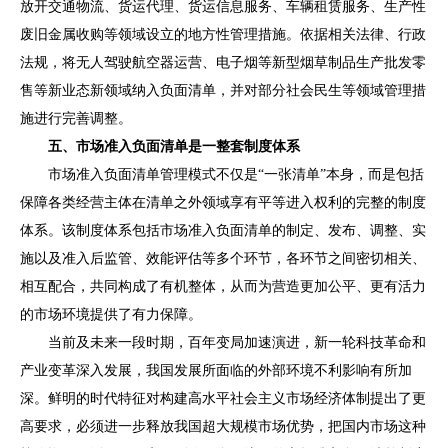
放开交通物流、货运代理、货运信息服务、车辆租赁服务、生产性
废旧金属收购等领域设立的地方性管理措施。依据相关法律、行政
法规，将无人驾驶航空器运营、电子烟等新型烟草制品生产批发零
售等新业态新领域纳入负面清单，并对部分社会民生等领域管理措
施进行完善调整。
五、市场准入负面清单是一整套制度体系
市场准入负面清单管理模式不仅是
“
一张清单
”
本身，而是包括
保障各类经营主体在清单之外领域享有平等进入权利的完整的制度
体系。该制度体系包括市场准入负面清单的制定、发布、调整、实
施以及准入后监管、效能评估等多个环节，各环节之间密切相关、
相互配合，共同构成了有机整体，从而为营造更加公平、更有活力
的市场环境提供了有力保障。
当前及未来一段时期，百年变局加速演进，新一轮科技革命和
产业变革深入发展，我国发展所面临的外部环境不利影响有所加
深。鲜明的时代特征对构建高水平社会主义市场经济体制提出了更
高要求，必须进一步释放我国超大规模市场优势，把国内市场这种