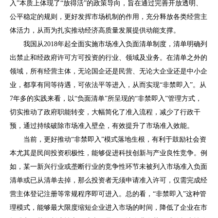
入
”
本质上体现了
“
放得活
”
的政策导向，旨在通过完善开放透明、
公平稳定的规则，更好发挥市场机制的作用，充分释放各类经营主
体活力，从而为扎实推动经济高质量发展提供动能支撑。
我国从
2018
年起全面实施市场准入负面清单制度，清单明确列
出禁止和经政府许可方可投资的行业、领域及业务。在清单之外的
领域，所有经营主体，无论国企还是民营、无论大企业还是中小企
业，都享有同等待遇，可依法平等进入，从而实现
“
非禁即入
”
。从
7
年多的实践来看，以
“
负面清单
”
所呈现的
“
非禁即入
”
管理方式，
切实推动了政府职能转变，大幅简化了准入流程，减少了行政干
预，通过持续破除市场准入壁垒，有效提升了市场准入效能。
当前，更好推动
“
非禁即入
”
模式落地生根，有利于鼓励社会资
本尤其是民间投资积极性，能够促进科技创新与产业良性竞争。例
如，某一新兴行业或垄断行业的竞争性环节未被列入市场准入负面
清单或已从清单去掉，那么投资者无须申请准入许可，仅需完成经
营主体登记注册等常规程序即可进入。总的看，
“
非禁即入
”
这种管
理模式，能够最大限度缩短企业进入市场的时间，降低了企业在市