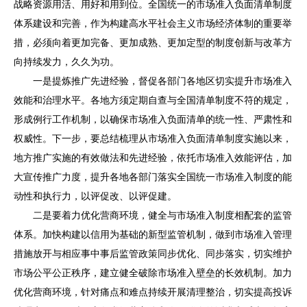
战略资源用活、用好和用到位。全国统一的市场准入负面清单制度
体系建设和完善，作为构建高水平社会主义市场经济体制的重要举
措，
必须向着
更加完备、更加成熟、更加定型的制度创新与改革方
向持续发力，久久为功。
一是提炼推广先进经验，督促各部门各地区切实提升市场准入
效能和治理水平。各地方须定期自查与全国清单制度不符的规定，
形成例行工作机制，以确保市场准入负面清单的统一性、严肃性和
权威性。下一步，要总结梳理从市场准入负面清单制度实施以来，
地方推广实施的有效做法和先进经验，依托市场准入效能评估，加
大宣传推广力度，提升各地各部门落实全国统一市场准入制度的能
动性和执行力，以评促改、以评促建。
二是要着力优化营商环境，健全与市场准入制度相配套的监管
体系。加快
构建以信用为
基础的新型监管机制，做到市场准入管理
措施放开与相应事中事后监管政策同步优化、同步落实，切实维护
市场公平公正秩序，建立健全破除市场准入壁垒的长效机制。加力
优化营商环境，针对痛点和难点持续开展清理整治，切实提高投诉