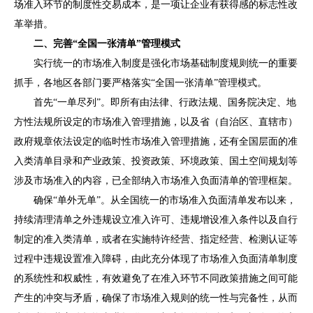
场准入环节的制度性交易成本，是一项让企业有获得感的标志性改
革举措。
二、完善
“
全国一张清单
”
管理模式
实行统一的市场准入制度是强化市场基础制度规则统一的重要
抓手，各地区各部门要严格落实
“
全国一张清单
”
管理模式。
首先
“
一单尽列
”
。即所有由法律、行政法规、国务院决定、地
方性法规所设定的市场准入管理措施，以及省（自治区、直辖市）
政府规章依法设定的临时性市场准入管理措施，还有全国层面的准
入类清单目录和产业政策、投资政策、环境政策、国土空间规划等
涉及市场准入的内容，已全部纳入市场准入负面清单的管理框架。
确保
“
单外无单
”
。从全国统一的市场准入负面清单发布以来，
持续清理清单之外违规设立准入许可、违规增设准入条件以及自行
制定的准入类清单，或者在实施特许经营、指定经营、检测认证等
过程中违规设置准入障碍，由此充分体现了
市场准入负面清单制度
的系统性和权威性，有效避免了在准入环节不同政策措施之间可能
产生的冲突与矛盾，确保了市场准入规则的统一性与完备性，从而