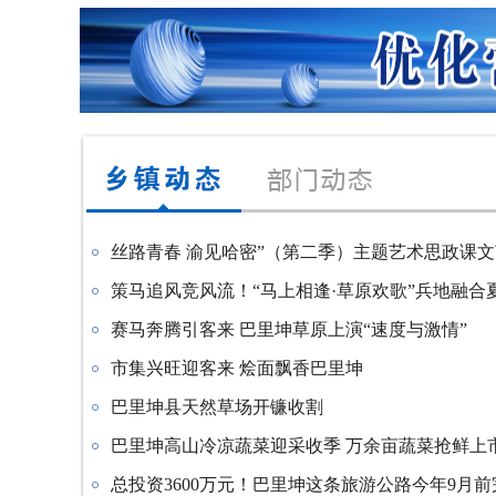
丝路青春 渝见哈密”（第二季）主题艺术思政课文艺
策马追风竞风流！“马上相逢·草原欢歌”兵地融合夏季
赛马奔腾引客来 巴里坤草原上演“速度与激情”
市集兴旺迎客来 烩面飘香巴里坤
巴里坤县天然草场开镰收割
巴里坤高山冷凉蔬菜迎采收季 万余亩蔬菜抢鲜上
总投资3600万元！巴里坤这条旅游公路今年9月前