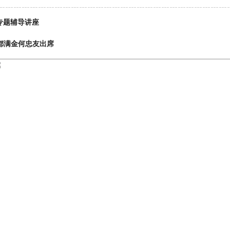
专题辅导讲座
都满金何忠友出席