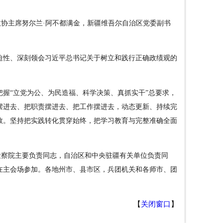
协主席努尔兰·阿不都满金，
新疆维吾尔自治区党委副书
迫性、深刻领会
习近平总书记关于树立和践行正确政绩观的
握“立党为公、为民造福、科学决策、真抓实干”总要求，
摆进去、把职责摆进去、把工作摆进去，动态更新、持续完
效。坚持把实践转化贯穿始终，把学习教育与完整准确全面
检察院主要负责同志，自治区和中央驻疆有关单位负责同
在主会场参加。各地州市、县市区，兵团机关和各师市、团
【
关闭窗口
】