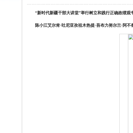
“新时代新疆干部大讲堂”举行
树立和践行正确政绩观
陈小江艾尔肯·吐尼亚孜祖木热提·吾布力努尔兰·阿不