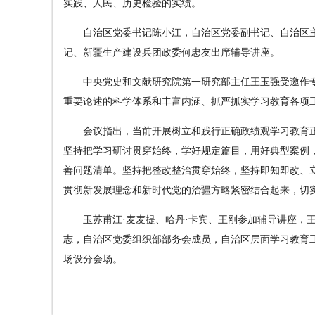
实践、人民、历史检验的实绩。
自治区党委书记陈小江，自治区党委副书记、自治区主
记、新疆生产建设兵团政委
何忠友出席辅导讲座。
中央党史和文献研究院第一研究部主任王玉强受邀作
重要论述
的科学体系和丰富内涵、抓严抓实学习教育各项
会议指出，当前开展树立和践行正确政绩观学习教育
坚持把学习研讨贯穿始终，学好规定篇目，用好典型案例
善问题清单。坚持把整改整治贯穿始终，坚持即知即改、
贯彻新发展理念和新时代党的治疆方略紧密结合起来，切
玉苏甫江·麦麦提、哈丹·卡宾、王刚参加辅导讲座
志，自治区党委组织部部务会成员，自治区层面学习教育
场设分会场。