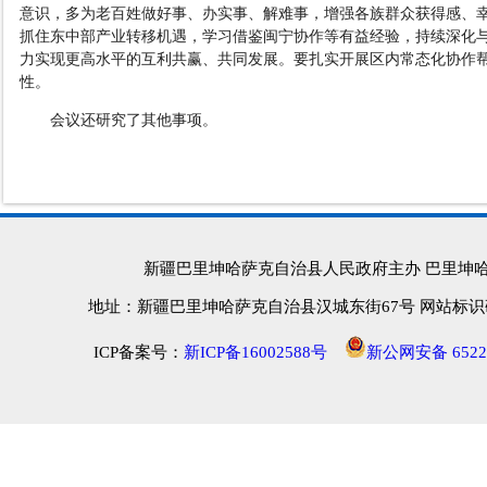
意识，多为老百姓做好事、办实事、解难事，增强各族群众
获得感、
抓住东中部产业转移机遇，学习借鉴闽宁协作等有益经验，持续深化
力实现更高水平的互利共赢、共同发展。要扎实开展区内常态化协作
性。
会议还研究了其他事项。
新疆巴里坤哈萨克自治县人民政府主办 巴里坤
地址：新疆巴里坤哈萨克自治县汉城东街67号 网站标识码：652
ICP备案号：
新ICP备16002588号
新公网安备 65222