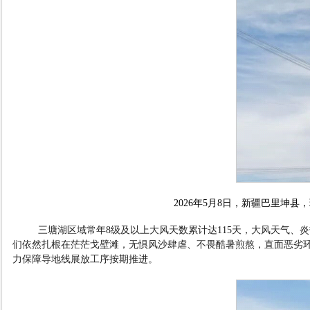
2026
年
5
月
8
日，新疆巴里坤县，
三塘湖区域常年
8
级及以上大风天数累计达
115
天，大风天气、炎
们依然扎根在茫茫戈壁滩，无惧风沙肆虐、不畏酷暑煎熬，直面恶劣
力保障导地线展放工序按期推进。