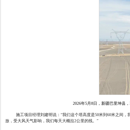
2026
年
5
月
8
日，新疆巴里坤县，
施工项目经理刘建明说：
“
我们这个塔高度是
50
米到
60
米之间，
放，受大风天气影响，我们每天大概拉
2
公里的线。
”