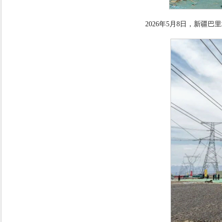
2026
年
5
月
8
日，新疆巴里