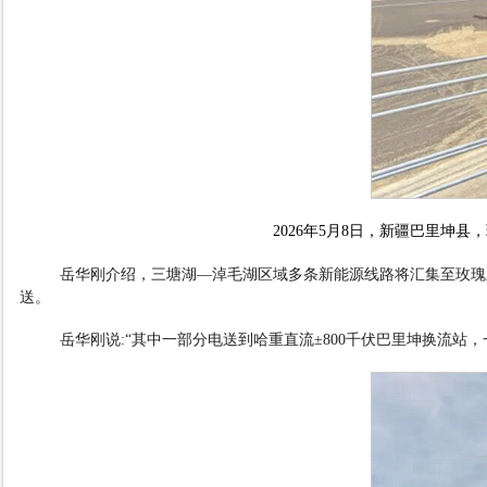
2026
年
5
月
8
日，新疆巴里坤县，
岳华刚介绍，三塘湖
—
淖毛湖区域多条新能源线路将汇集至玫瑰
送。
岳华刚说
:“
其中一部分电送到哈重直流
±800
千伏巴里坤换流站，