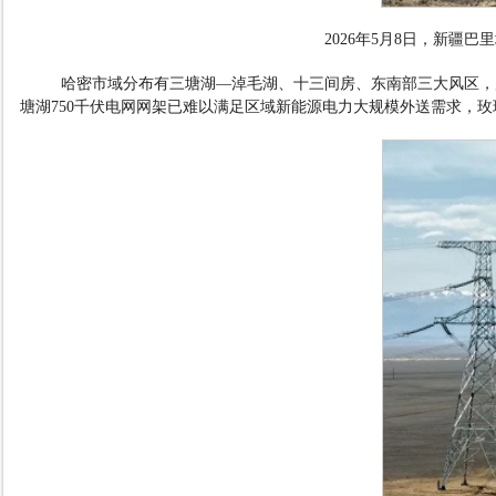
2026
年
5
月
8
日，新疆巴里
哈密市域分布有三塘湖
—
淖毛湖、十三间房、东南部三大风区，
塘湖
750
千伏电网网架已难以满足区域新能源电力大规模外送需求，玫