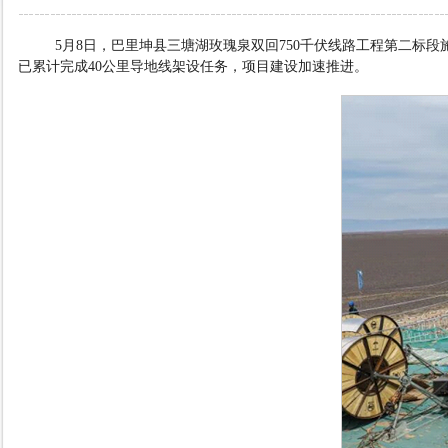
5
月
8
日，巴里坤县三塘湖玫瑰泉双回
750
千伏线路工程第二标段
已累计完成
40
公里导地线架设任务，项目建设加速推进。