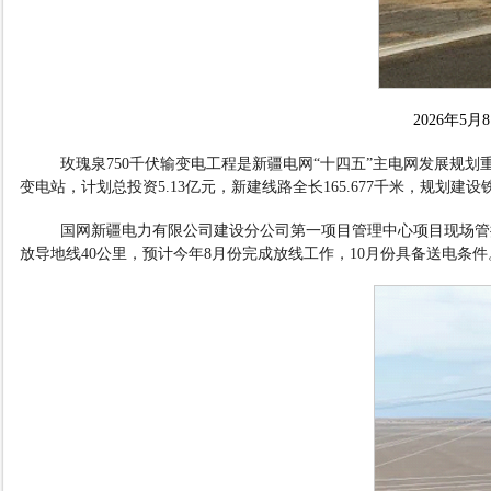
2026
年
5
月
8
玫瑰泉
750
千伏输变电工程是新疆电网
“
十四五
”
主电网发展规划
变电站，计划总投资
5.13
亿元，新建线路全长
165.677
千米，规划建设
国网新疆电力有限公司建设分公司第一项目管理中心项目现场管
放导地线
40
公里，预计今年
8
月份完成放线工作，
10
月份具备送电条件