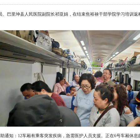
员、巴里坤县人民医院副院长祁亚娟，在结束焦裕禄干部学院学习培训返
求助通知：
12
车厢有乘客突发疾病，急需医护人员支援。正在
6
号车厢休息