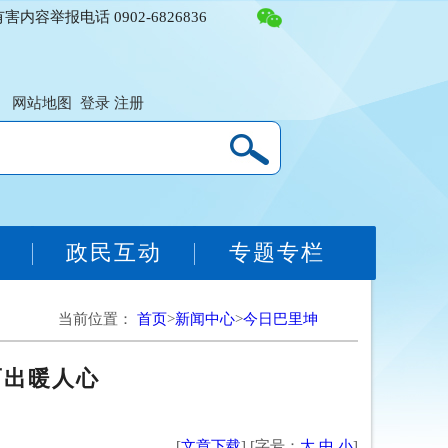
容举报电话 0902-6826836
网站地图
登录
注册
务
政民互动
专题专栏
当前位置：
首页
>
新闻中心
>
今日巴里坤
而出暖人心
[
文章下载
] [字号：
大
中
小
]