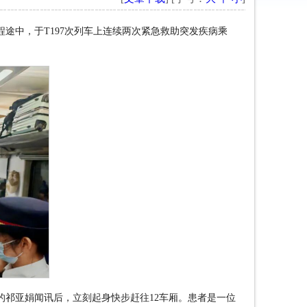
程途中，于
T197
次列车上连续两次紧急救助突发疾病乘
的祁亚娟闻讯后，立刻起身快步赶往
12
车厢。患者是一位