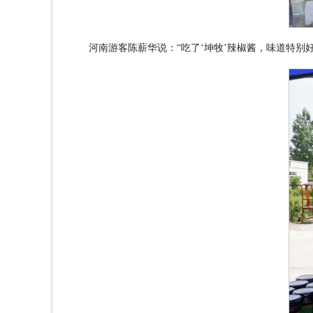
河南游客陈薪华说：
“
吃了
‘
坤牧
’
辣椒酱，味道特别