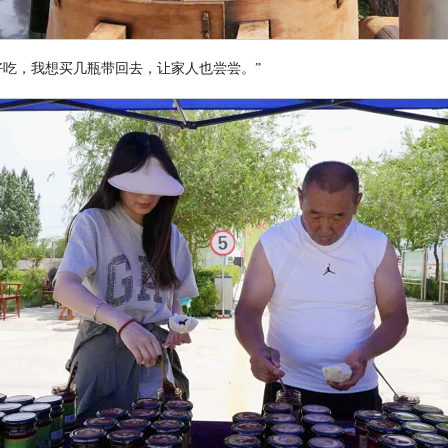
好吃，我想买几瓶带回去，让家人也尝尝。
”