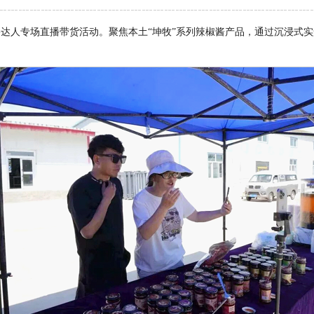
络达人专场直播带货活动。聚焦本土
“
坤牧
”
系列辣椒酱产品，通过沉浸式实