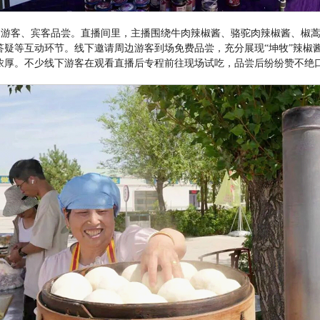
场游客、宾客品尝。直播间里，主播围绕牛肉辣椒酱、骆驼肉辣椒酱、椒
答疑等互动环节。线下邀请周边游客到场免费品尝，充分展现
“
坤牧
”
辣椒
浓厚。不少线下游客在观看直播后专程前往现场试吃，品尝后纷纷赞不绝