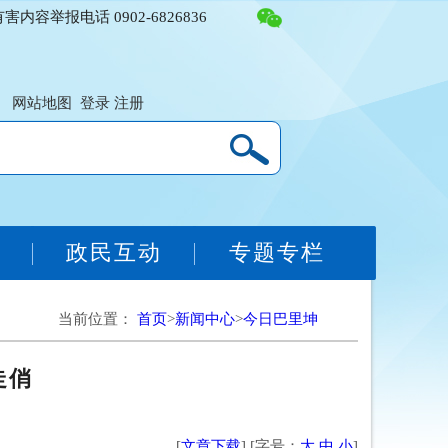
容举报电话 0902-6826836
网站地图
登录
注册
务
政民互动
专题专栏
当前位置：
首页
>
新闻中心
>
今日巴里坤
走俏
[
文章下载
] [字号：
大
中
小
]