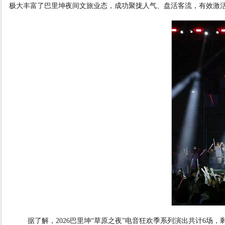
极大丰富了巴里坤夜间文旅业态，成功聚拢人气、盘活客流，有效激
据了解，
2026
巴里坤
“
草原之夜
”
电音狂欢季系列演出共计
6
场，