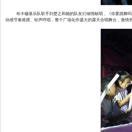
布卡穆基乐队歌手刘楚之和她的队友们倾情献唱，《你要跳舞吗
动感节奏摇摆、轻声哼唱，整个广场化作盛大的露天合唱舞台，激情