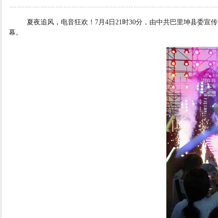
夏夜追风，电音狂欢！
7
月
4
日
21
时
30
分，由中共巴里坤县委宣传
幕。