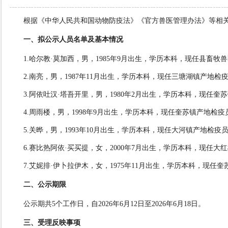
根据《中华人民共和国动物防疫法》《官方兽医管理办法》等相
一、拟公示人员名单及基本情况
1.哈尔教·莫加西
，
男
，
1985
年
9
月出生，学历
本科
，现任
县畜牧兽
2.南亮
，
男
，
1987
年
11
月出生，学历
本科
，现
任三塘湖镇产地检
3.阿依吐汉·塔吾开里，男
，
1980
年
2
月出生，学历
本科
，现任
奎苏
4.周雨楼，男
，
1998
年
9月
出生，学历
本科
，现任
奎苏镇产地检疫
5.关晔，男
，
1993
年
10
月出生，学历
本科
，现任
大河镇产地检疫
6.赛比热阿依·买买提，女
，
2000
年
7
月出生，学历
本科
，现任
大红
7.艾妮排·伊卜拉伊木，女
，
1975
年
11月
出生，学历
本科
，现任
奎
二、公示期限
公示期共
5个工作日
，自
2026年6月12日至2026年6月18日。
三、受理反映事项