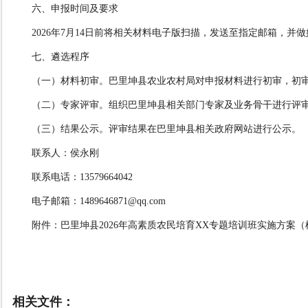
六、申报时间及要求
202
6
年
7
月
1
4
日前将相关材料电子版扫描，发送至
指定
邮箱
，
并做
七、遴选程序
（一）材料初审。
巴里坤县
农业农村局
对申报材料进行初审，初
（二）专家评审。
组织
巴里坤县相关部门专家及业务骨干进行
评
（三）结果公示。
评审结果
在
巴里坤县相关
政府
网站
进
行公示。
联
系
人：
侯永刚
联系电话：
13579664042
电子邮箱：
1489646871@qq.com
附件：
巴里坤县
2026
年高素质农民培育
XX
专题培训班实施方案（
相关文件：