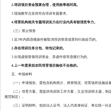
2.
培训项目资金预算合理，使用效率相对高
。
3.
现场教学点安排符合培训专题要求
。
4.
培育机构相关专题培训实力在行业内具有较强竞争力。
（
三
）
禁止情形
1.
近
3
年内因违规操作被取消培训资质或受到行政处罚的。
2.
存在培训任务分包、转包记录的
。
3.
出现虚报冒领培训资金、弄虚作假等违规行为的。
4.
上一年度承担农民培育项目验收不合格的
。
五、申报材料
（一）申请报告。
需包含
机构简介、师资情况、培育场所设施设
（二）培育方案。
需提供培训班工作方案，
立足培训班主题，制
规范制定
）
。
（三）证明材料。
包括法人证书、法人代表身份证、单位统一社