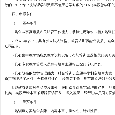
数的
10%
；专业技能课学时数应不低于总学时数的
70%
（实践教学不低
四、申报条件
（一）基本条件
1.
具备从事高素质农民培育工作能力，承担过历年农业相关培训
2.
成立
3
年以上，具有独立法人资格、教育培训职能或资质、健全
处罚记录。
3.
具有集中教学场所及教学设施设备
，
有
与
培训主题相关的实习
4.
具有专职教学管理人员和与培育
主题
相匹配的专职师资。
5.
具有较强的教学管理能力，结合培训班主题科学
制定
培育方案
负责整理档案材料，全程做好课件、录像等工作，规范建立培训台账
6.
能够有效应对各类突发事件，按时保质保量完成培训任务，配
扎实、实践经验丰富的跟踪回访团队，深入基层一线帮助学员面对面
（
二
）
重要条件
1.
培训班方案结合实际，内容丰富，操作性、针对性强
。