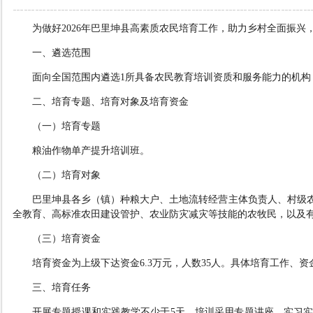
为做好
2026
年
巴里坤县
高素质农民培育工作
，
助力乡村全面振兴
一、遴选范围
面向
全国
范围内
遴选
1
所
具备农民教育培训资质和服务能力的机构
二、培育专题
、
培育
对象
及培育资金
（一）培育专题
粮油作物单产提升
培训
班
。
（二）培育对象
巴里坤县
各乡（镇）种粮大户
、土地流转经营主体负责人、村级
全教育、高标准农田建设管护、农业防灾减灾等技能的农牧民
，以及
（
三
）培育
资金
培育资金为上级下达资金
6.3
万元
，人数
35
人
。具体培育工作、资
三、培育任务
开展专题授课和实践教学
不少于
5
天
。培训采用专题讲座、实习