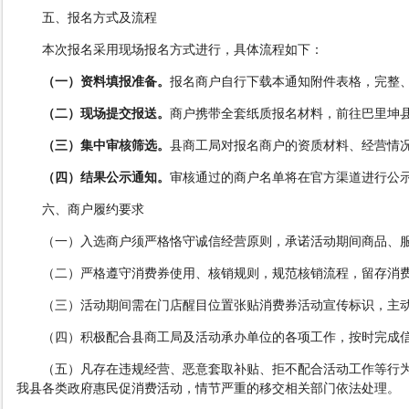
五、报名方式及流程
本次报名采用现场报名方式进行，具体流程如下：
（
一
）
资料填报准备
。
报名商户自行下载本通知附件表格，完整
（
二
）
现场提交报送
。
商户携带全套纸质报名材料，前往
巴里坤
（
三
）
集中审核筛选
。
县商工局对报名商户的资质材料、经营情
（
四
）
结果公示通知
。
审核通过的商户名单将在官方渠道进行公
六、商户履约要求
（
一
）
入选商户须严格恪守诚信经营原则，承诺活动期间商品、
（
二
）
严格遵守消费券使用、核销规则，规范核销流程，留存消
（
三
）
活动期间需在门店醒目位置张贴消费券活动宣传标识，主
（
四
）
积极配合县商工局及活动承办单位的各项工作，按时完成
（
五
）
凡存在违规经营、恶意套取补贴、拒不配合活动工作等行
我县各类政府惠民促消费活动，情节严重的移交相关部门依法处理。