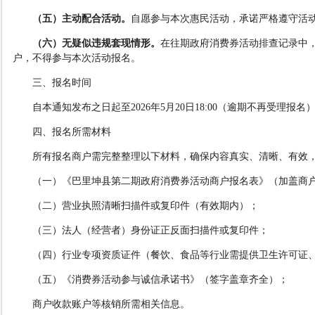
（
五
）
主动配合活动
。
自愿参与本次惠民活动，承诺严格遵守活
（六）无疑似违规套现情形。
在往期政府消费券活动排查记录中
户，不得参与本次活动报名。
三、报名时间
自本通知发布之日起至
2026
年
5
月
20
日
18:00（逾期不再受理报名
四、报名所需材料
所有报名商户需完整整理以下材料，确保内容真实、清晰、有效
（
一
）
《巴里坤县第二期政府消费券活动商户报名表》（加盖商
（
二
）
营业执照清晰扫描件或复印件（有效期内）；
（
三
）
法人（经营者）身份证正反面扫描件或复印件；
（
四
）
行业专项资质证件（餐饮、食品等行业需提供卫生许可证
（
五
）
《消费券活动参与诚信承诺书》（签字盖章齐全）；
商户收款账户等核销所需相关信息。