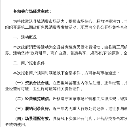
各相关市场经营主体：
为持续激活县域消费市场活力，提振市场信心、释放消费潜力，
组织开展第二期政府惠民消费券发放活动。现面向全县公开征集符合
一、活动概况
本次政府消费券活动为全县普惠性惠民促消费活动，由县商工局
苏。活动坚持
“政府引导、商户自愿、普惠共享、规范有序”的原则，
二、商户报名条件
本次报名商户须同时满足以下全部条件，方可参与审核遴选：
（
一
）
资质合法合规
。
在巴里坤县范围内依法注册、正常经营，
业经营许可证、卫生许可证等相关资质证件。
（
二
）
经营规范诚信
。
严格遵守国家市场经营相关法律法规，诚
（
三
）
履约记录良好
。
近三年内无重大行政处罚记录，过往参与
（
四
）
场景适配有效
。
具备线下实体经营门店，经营品类符合本
券核销使用。