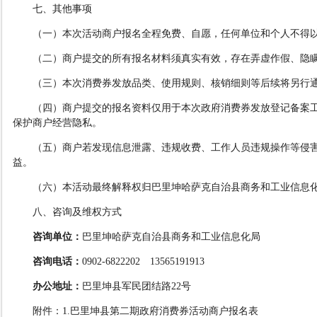
七、其他事项
（
一
）
本次活动商户报名全程免费、自愿，任何单位和个人不得
（
二
）
商户提交的所有报名材料须真实有效，存在弄虚作假、隐
（
三
）
本次消费券发放品类、使用规则、核销细则等后续将另行
（四）商户提交的报名资料仅用于本次政府消费券发放登记备案
保护商户经营隐私。
（五）商户若发现信息泄露、违规收费、工作人员违规操作等侵
益。
（
六
）
本活动最终解释权归巴里坤哈萨克自治县商务和工业信息
八、咨询
及维权
方式
咨询单位：
巴里坤哈萨克自治县商务和工业信息化局
咨询电话：
0902-6822202 13565191913
办公地址：
巴里坤县
军民团结
路
22
号
附件：
1.巴里坤县第二期政府消费券活动商户报名表